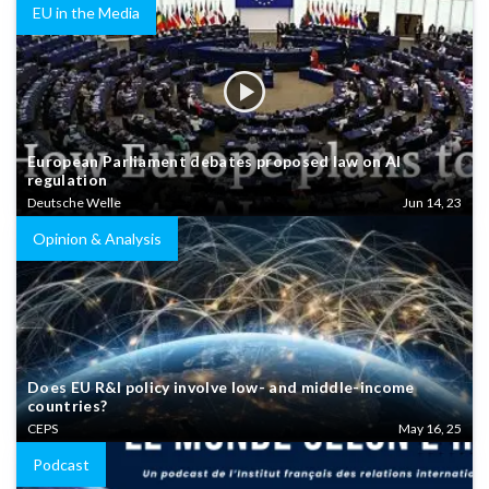
EU in the Media
European Parliament debates proposed law on AI
regulation
Deutsche Welle
Jun 14, 23
Opinion & Analysis
Does EU R&I policy involve low- and middle-income
countries?
CEPS
May 16, 25
Podcast