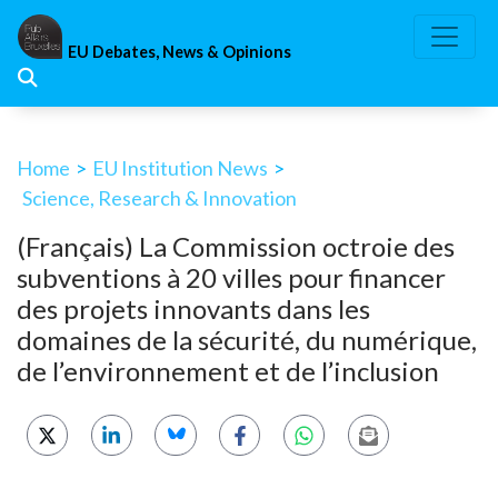
Skip
to
EU Debates, News & Opinions
content
Home
>
EU Institution News
>
Science, Research & Innovation
(Français) La Commission octroie des
subventions à 20 villes pour financer
des projets innovants dans les
domaines de la sécurité, du numérique,
de l’environnement et de l’inclusion