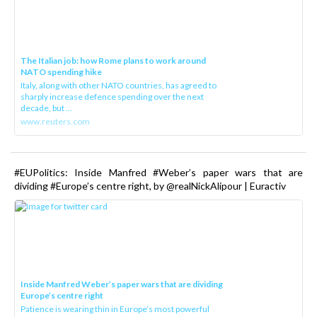
The Italian job: how Rome plans to work around
NATO spending hike
Italy, along with other NATO countries, has agreed to
sharply increase defence spending over the next
decade, but ...
www.reuters.com
#EUPolitics: Inside Manfred #Weber’s paper wars that are
dividing #Europe’s centre right, by @realNickAlipour | Euractiv
Inside Manfred Weber’s paper wars that are dividing
Europe’s centre right
Patience is wearing thin in Europe’s most powerful