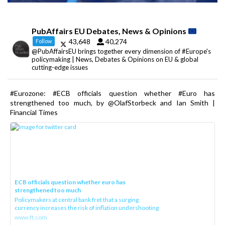
PubAffairs EU Debates, News & Opinions
43,648
40,274
Follow
@PubAffairsEU brings together every dimension of #Europe's
policymaking | News, Debates & Opinions on EU & global
cutting-edge issues
#Eurozone: #ECB officials question whether #Euro has
strengthened too much, by @OlafStorbeck and Ian Smith |
Financial Times
ECB officials question whether euro has
strengthened too much
Policymakers at central bank fret that a surging
currency increases the risk of inflation undershooting
www.ft.com