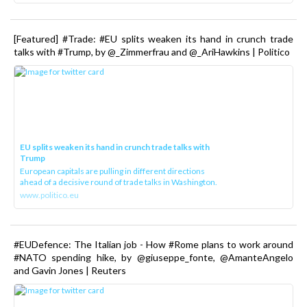
[Featured] #Trade: #EU splits weaken its hand in crunch trade
talks with #Trump, by @_Zimmerfrau and @_AriHawkins | Politico
EU splits weaken its hand in crunch trade talks with
Trump
European capitals are pulling in different directions
ahead of a decisive round of trade talks in Washington.
www.politico.eu
#EUDefence: The Italian job - How #Rome plans to work around
#NATO spending hike, by @giuseppe_fonte, @AmanteAngelo
and Gavin Jones | Reuters