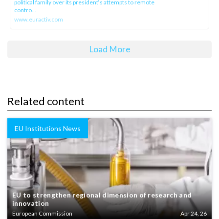
political family over its president‘s attempts to remote
contro...
www.euractiv.com
Load More
Related content
EU Institutions News
EU to strengthen regional dimension of research and
innovation
European Commission
Apr 24, 26