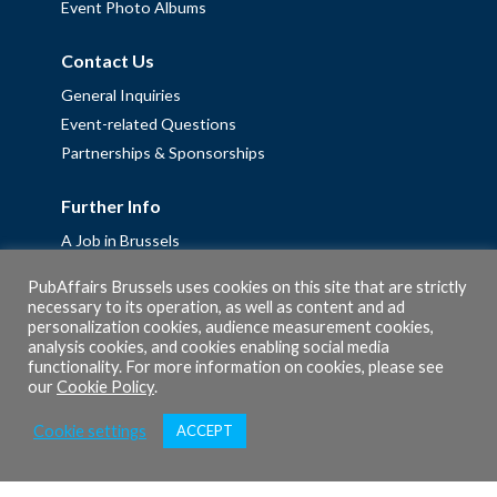
Event Photo Albums
Contact Us
General Inquiries
Event-related Questions
Partnerships & Sponsorships
Further Info
A Job in Brussels
Work with us – Erasmus+ Placements & Junior Professional
PubAffairs Brussels uses cookies on this site that are strictly
Fellowships
necessary to its operation, as well as content and ad
personalization cookies, audience measurement cookies,
Privacy Policy
analysis cookies, and cookies enabling social media
Cookie Policy
functionality. For more information on cookies, please see
our
Cookie Policy
.
Cookie settings
ACCEPT
© 2026 PubAffairs Bruxelles