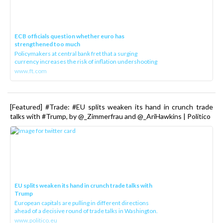
ECB officials question whether euro has
strengthened too much
Policymakers at central bank fret that a surging
currency increases the risk of inflation undershooting
www.ft.com
[Featured] #Trade: #EU splits weaken its hand in crunch trade
talks with #Trump, by @_Zimmerfrau and @_AriHawkins | Politico
EU splits weaken its hand in crunch trade talks with
Trump
European capitals are pulling in different directions
ahead of a decisive round of trade talks in Washington.
www.politico.eu