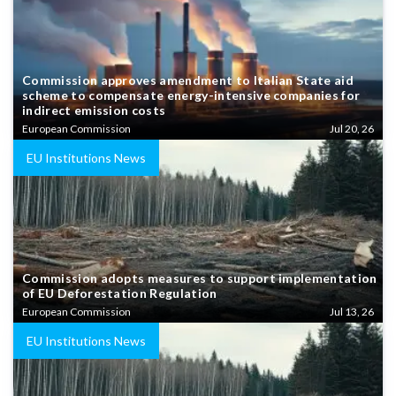
Commission approves amendment to Italian State aid
scheme to compensate energy-intensive companies for
indirect emission costs
European Commission
Jul 20, 26
EU Institutions News
Commission adopts measures to support implementation
of EU Deforestation Regulation
European Commission
Jul 13, 26
EU Institutions News