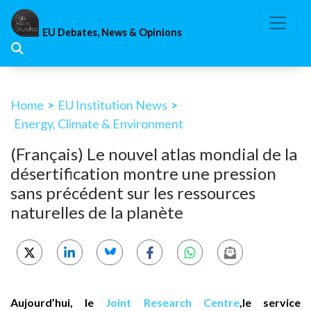
Skip
to
EU Debates, News & Opinions
content
Home
>
EU Institution News
>
Energy, Climate & Environment
(Français) Le nouvel atlas mondial de la
désertification montre une pression
sans précédent sur les ressources
naturelles de la planète
Aujourd’hui, le
Joint Research Centre
,le service