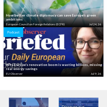
How better climate diplomacy can save Europe’s green
ambitions
European Council on Foreign Relations (ECFR)
Jul 24, 26
Podcast
Why Europe’s renovation boom is wasting billions, missing
real energy savings
EU Observer
Jul 9, 26