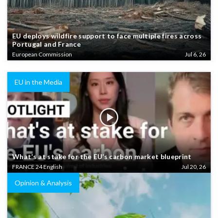
EU deploys wildfire support to face multiple fires across
Portugal and France
European Commission
Jul 6, 26
EU in the Media
What’s at stake for the EU’s carbon market blueprint
FRANCE 24 English
Jul 20, 26
Opinion & Analysis