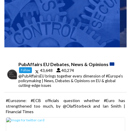
PubAffairs EU Debates, News & Opinions
43,648
40,274
Follow
@PubAffairsEU brings together every dimension of #Europe's
policymaking | News, Debates & Opinions on EU & global
cutting-edge issues
#Eurozone: #ECB officials question whether #Euro has
strengthened too much, by @OlafStorbeck and Ian Smith |
Financial Times