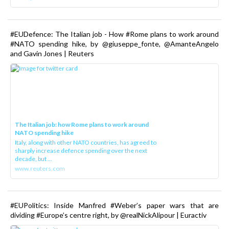
#EUDefence: The Italian job - How #Rome plans to work around
#NATO spending hike, by @giuseppe_fonte, @AmanteAngelo
and Gavin Jones | Reuters
The Italian job: how Rome plans to work around
NATO spending hike
Italy, along with other NATO countries, has agreed to
sharply increase defence spending over the next
decade, but ...
www.reuters.com
#EUPolitics: Inside Manfred #Weber’s paper wars that are
dividing #Europe’s centre right, by @realNickAlipour | Euractiv