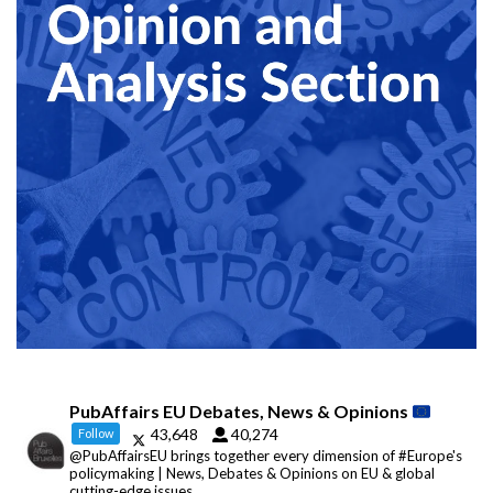
PubAffairs EU Debates, News & Opinions
43,648
40,274
Follow
@PubAffairsEU brings together every dimension of #Europe's
policymaking | News, Debates & Opinions on EU & global
cutting-edge issues