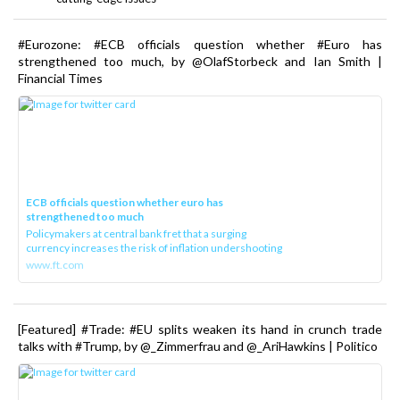
#Eurozone: #ECB officials question whether #Euro has
strengthened too much, by @OlafStorbeck and Ian Smith |
Financial Times
ECB officials question whether euro has
strengthened too much
Policymakers at central bank fret that a surging
currency increases the risk of inflation undershooting
www.ft.com
[Featured] #Trade: #EU splits weaken its hand in crunch trade
talks with #Trump, by @_Zimmerfrau and @_AriHawkins | Politico