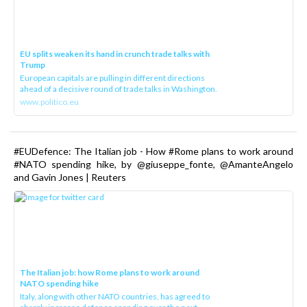
EU splits weaken its hand in crunch trade talks with
Trump
European capitals are pulling in different directions
ahead of a decisive round of trade talks in Washington.
www.politico.eu
#EUDefence: The Italian job - How #Rome plans to work around
#NATO spending hike, by @giuseppe_fonte, @AmanteAngelo
and Gavin Jones | Reuters
The Italian job: how Rome plans to work around
NATO spending hike
Italy, along with other NATO countries, has agreed to