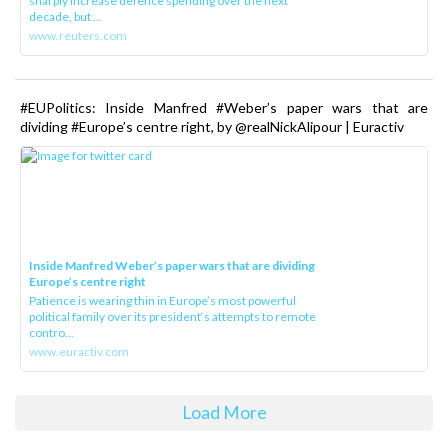
sharply increase defence spending over the next
decade, but ...
www.reuters.com
#EUPolitics: Inside Manfred #Weber’s paper wars that are
dividing #Europe’s centre right, by @realNickAlipour | Euractiv
Inside Manfred Weber’s paper wars that are dividing
Europe’s centre right
Patience is wearing thin in Europe’s most powerful
political family over its president‘s attempts to remote
contro...
www.euractiv.com
Load More