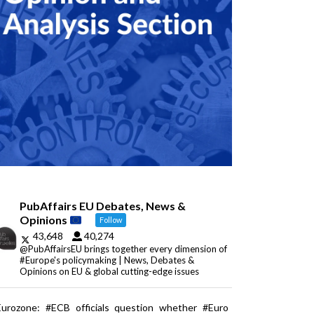
PubAffairs EU Debates, News &
Opinions
Follow
43,648
40,274
@PubAffairsEU brings together every dimension of
#Europe's policymaking | News, Debates &
Opinions on EU & global cutting-edge issues
Eurozone: #ECB officials question whether #Euro