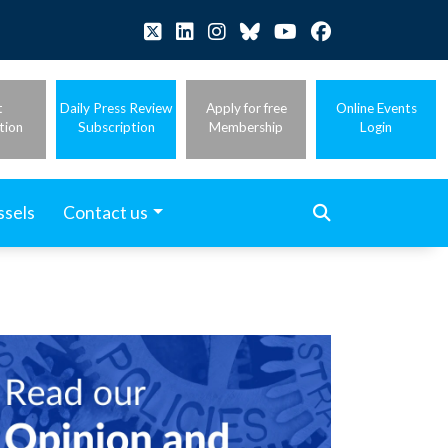
t
Daily Press Review
Apply for free
Online Events
tion
Subscription
Membership
Login
ssels
Contact us