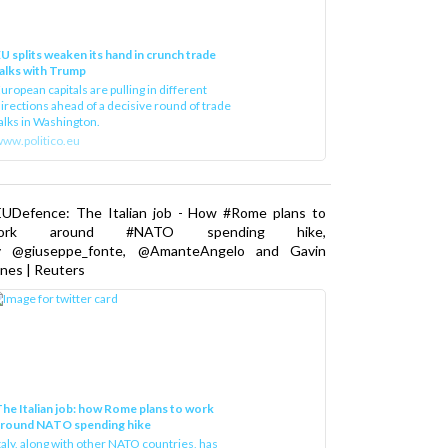
U splits weaken its hand in crunch trade
alks with Trump
uropean capitals are pulling in different
irections ahead of a decisive round of trade
alks in Washington.
ww.politico.eu
EUDefence: The Italian job - How #Rome plans to
ork around #NATO spending hike,
y @giuseppe_fonte, @AmanteAngelo and Gavin
nes | Reuters
he Italian job: how Rome plans to work
around NATO spending hike
taly, along with other NATO countries, has