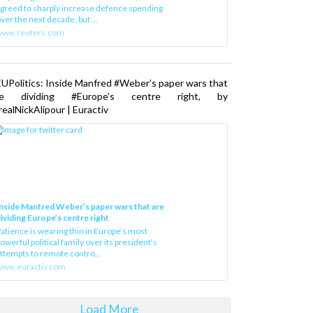
greed to sharply increase defence spending
ver the next decade, but ...
www.reuters.com
UPolitics: Inside Manfred #Weber’s paper wars that
re dividing #Europe’s centre right, by
ealNickAlipour | Euractiv
nside Manfred Weber’s paper wars that are
ividing Europe’s centre right
atience is wearing thin in Europe’s most
owerful political family over its president‘s
ttempts to remote contro...
ww.euractiv.com
Load More