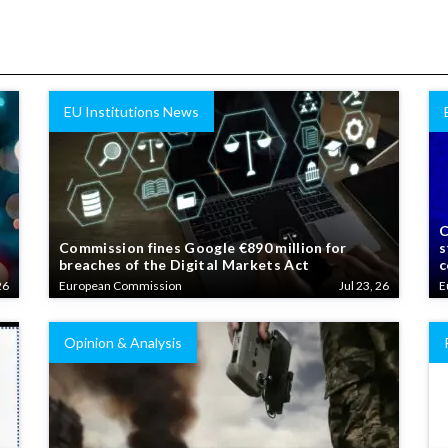
EU Institutions News
C
Commission fines Google €890 million for
s
breaches of the Digital Markets Act
c
26
European Commission
Jul 23, 26
E
Opinion & Analysis