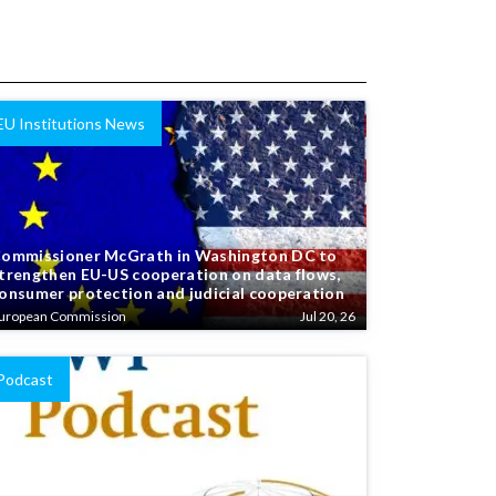
EU Institutions News
ommissioner McGrath in Washington DC to
trengthen EU-US cooperation on data flows,
onsumer protection and judicial cooperation
uropean Commission
Jul 20, 26
Podcast