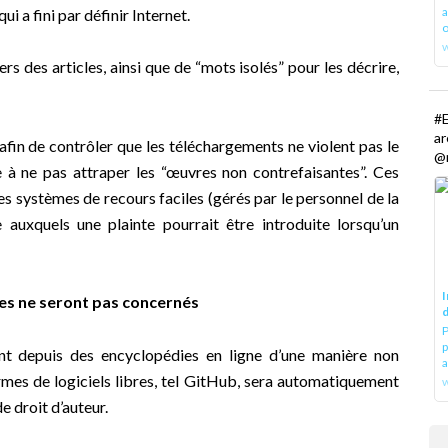
a
i a fini par définir Internet.
o
rs des articles, ainsi que de “mots isolés” pour les décrire,
#E
a
fin de contrôler que les téléchargements ne violent pas le
@r
e à ne pas attraper les “œuvres non contrefaisantes”. Ces
s systèmes de recours faciles (gérés par le personnel de la
auxquels une plainte pourrait être introduite lorsqu’un
I
bres ne seront pas concernés
d
P
p
ent depuis des encyclopédies en ligne d’une manière non
a
es de logiciels libres, tel GitHub, sera automatiquement
w
e droit d’auteur.