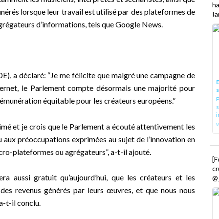
h
unérés lorsque leur travail est utilisé par des plateformes de
Ia
régateurs d’informations, tels que Google News.
E), a déclaré: “Je me félicite que malgré une campagne de
E
nternet, le Parlement compte désormais une majorité pour
P
 rémunération équitable pour les créateurs européens.”
s
i
nimé et je crois que le Parlement a écouté attentivement les
u aux préoccupations exprimées au sujet de l’innovation en
cro-plateformes ou agrégateurs”, a-t-il ajouté.
[
cr
era aussi gratuit qu’aujourd’hui, que les créateurs et les
@_
e des revenus générés par leurs œuvres, et que nous nous
-t-il conclu.