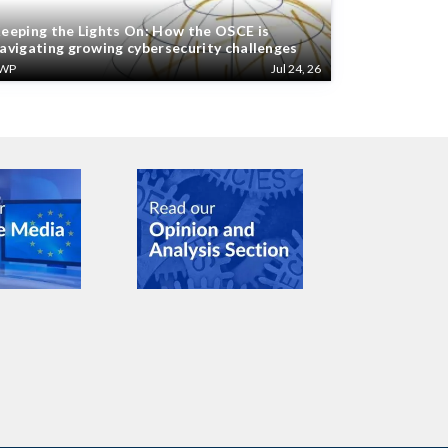
eeping the Lights On: How the OSCE is
avigating growing cybersecurity challenges
WP
Jul 24, 26