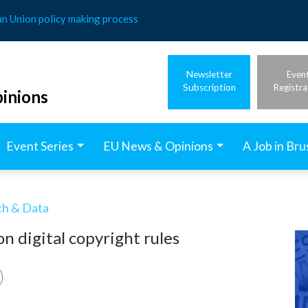
an Union policy making process
Newsletter
Even
Subscription
Registra
inions
Event Series
EU News & Opinions
A Job in Bru
ech & Data
on digital copyright rules