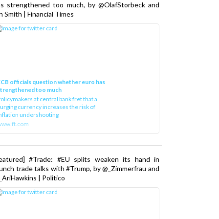
as strengthened too much, by @OlafStorbeck and
n Smith | Financial Times
CB officials question whether euro has
strengthened too much
olicymakers at central bank fret that a
urging currency increases the risk of
nflation undershooting
www.ft.com
Featured] #Trade: #EU splits weaken its hand in
unch trade talks with #Trump, by @_Zimmerfrau and
AriHawkins | Politico