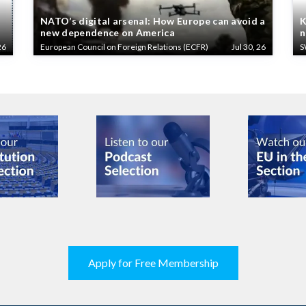
NATO’s digital arsenal: How Europe can avoid a
K
new dependence on America
n
26
European Council on Foreign Relations (ECFR)
Jul 30, 26
S
Apply for Free Membership