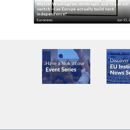
Watch: Washington, Anthropic, and the AI kill
switch—can Europe actually build tech
independence?
Euronews
Jun 15, 