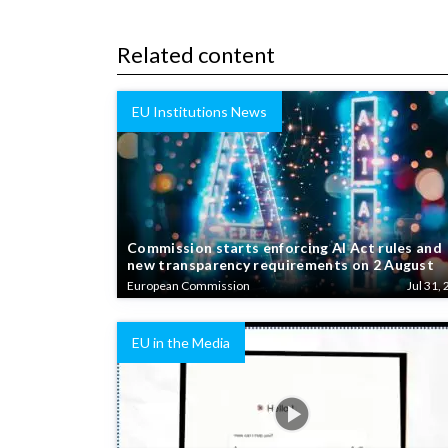
Related content
EU Institutions News
Commission starts enforcing AI Act rules and
new transparency requirements on 2 August
European Commission
Jul 31, 
EU in the Media